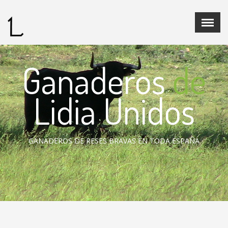
Menu
X
Home
Ganaderos
de
Quienes Somos
Ganaderias
Lidia
Unidos
Operadores Fedelidia
PROGRAMA DE CRIA
Legislación
GANADEROS DE RESES BRAVAS EN TODA ESPAÑA
Noticias
Contacto