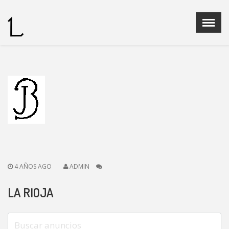
Menu
X
Home
Quienes Somos
Ganaderias
Operadores Fedelidia
PROGRAMA DE CRIA
Legislación
Noticias
4 AÑOS AGO
ADMIN
Contacto
LA RIOJA