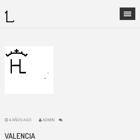
Menu
X
Home
Quienes Somos
Ganaderias
Operadores Fedelidia
PROGRAMA DE CRIA
Legislación
Noticias
Contacto
4 AÑOS AGO
ADMIN
VALENCIA