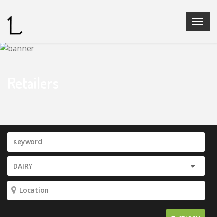
Menu
X
Home
Quienes Somos
Retailers
Ganaderias
Operadores Fedelidia
PROGRAMA DE CRIA
Legislación
Noticias
Contacto