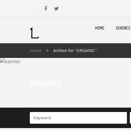
HOME
QUIENES
Home
>
Archive for "ORGANIC"
Retailers