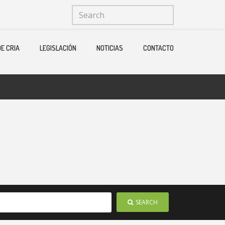
Menu
X
E CRIA
LEGISLACIÓN
NOTICIAS
CONTACTO
Home
Quienes Somos
Ganaderias
Operadores Fedelidia
PROGRAMA DE CRIA
Legislación
Noticias
Contacto
SEARCH