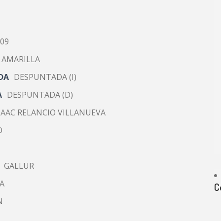
009
 AMARILLA
DA
DESPUNTADA (I)
A
DESPUNTADA (D)
ISAAC RELANCIO VILLANUEVA
O
GALLUR
A
C
N