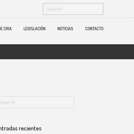
Menu
X
E CRIA
LEGISLACIÓN
NOTICIAS
CONTACTO
Home
Quienes Somos
Ganaderias
Operadores Fedelidia
PROGRAMA DE CRIA
Legislación
Noticias
Contacto
ntradas recientes