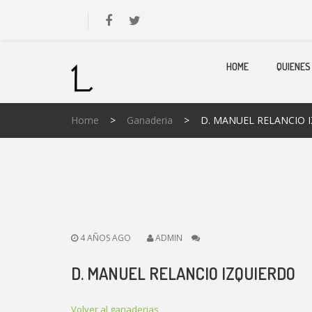
HOME
QUIENES
Home
>
Ganaderia
>
D. MANUEL RELANCIO 
4 AÑOS AGO
ADMIN
D. MANUEL RELANCIO IZQUIERDO
Volver al ganaderias