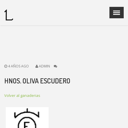
Menu
X
Home
Quienes Somos
Ganaderias
Operadores Fedelidia
4 AÑOS AGO
ADMIN
PROGRAMA DE CRIA
Legislación
HNOS. OLIVA ESCUDERO
Noticias
Contacto
Volver al ganaderias