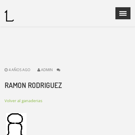
Menu
X
Home
Quienes Somos
Ganaderias
Operadores Fedelidia
4 AÑOS AGO
ADMIN
PROGRAMA DE CRIA
Legislación
RAMON RODRIGUEZ
Noticias
Contacto
Volver al ganaderias