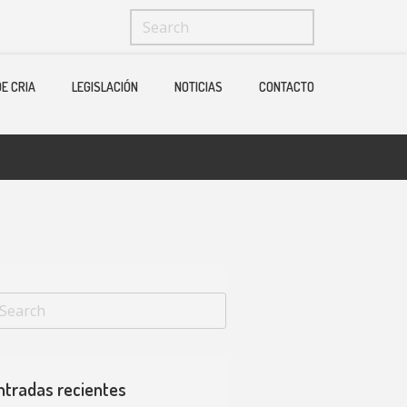
Menu
X
E CRIA
LEGISLACIÓN
NOTICIAS
CONTACTO
Home
Quienes Somos
Ganaderias
Operadores Fedelidia
PROGRAMA DE CRIA
Legislación
Noticias
Contacto
ntradas recientes