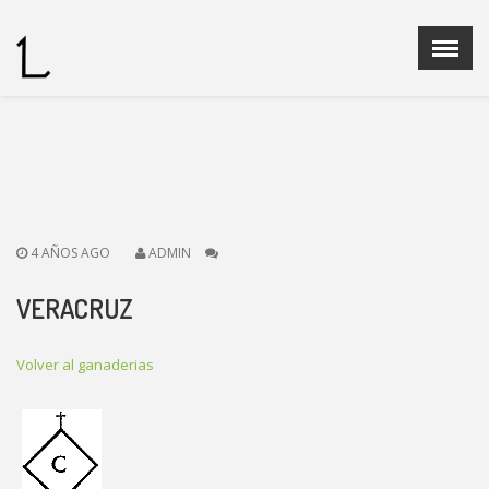
Menu
X
Home
Quienes Somos
Ganaderias
Operadores Fedelidia
4 AÑOS AGO
ADMIN
PROGRAMA DE CRIA
Legislación
VERACRUZ
Noticias
Contacto
Volver al ganaderias