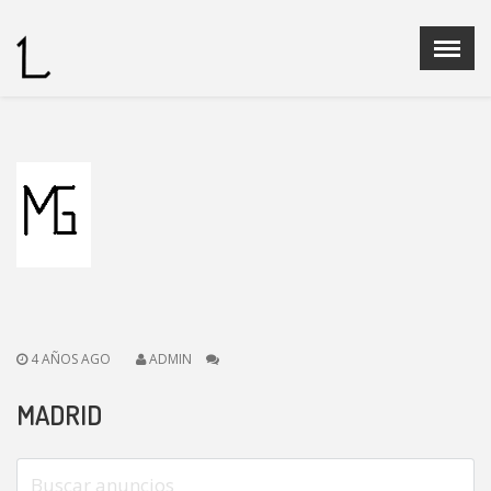
Menu
X
Home
Quienes Somos
Ganaderias
Operadores Fedelidia
PROGRAMA DE CRIA
Legislación
Noticias
4 AÑOS AGO
ADMIN
Contacto
MADRID