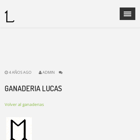
Menu
X
Home
Quienes Somos
Ganaderias
Operadores Fedelidia
4 AÑOS AGO
ADMIN
PROGRAMA DE CRIA
Legislación
GANADERIA LUCAS
Noticias
Contacto
Volver al ganaderias