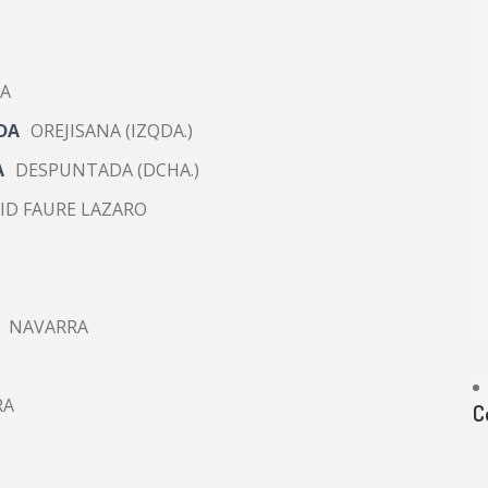
CA
DA
OREJISANA (IZQDA.)
A
DESPUNTADA (DCHA.)
ID FAURE LAZARO
NAVARRA
RA
C