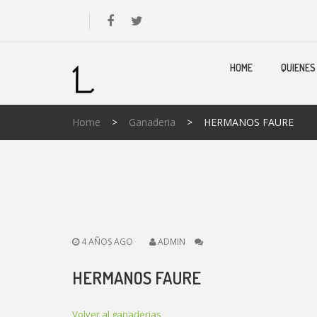
HOME
QUIENES
Home
>
Ganaderia
>
HERMANOS FAURE
4 AÑOS AGO
ADMIN
HERMANOS FAURE
Volver al ganaderias