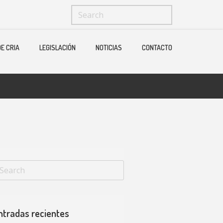
Menu
X
E CRIA
LEGISLACIÓN
NOTICIAS
CONTACTO
Home
Quienes Somos
Ganaderias
Operadores Fedelidia
PROGRAMA DE CRIA
Legislación
Noticias
Contacto
ntradas recientes