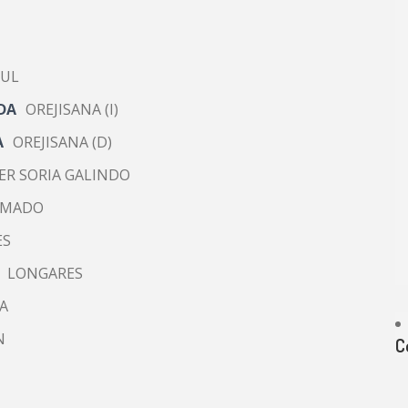
ZUL
DA
OREJISANA (I)
A
OREJISANA (D)
IER SORIA GALINDO
UEMADO
ES
LONGARES
A
N
C