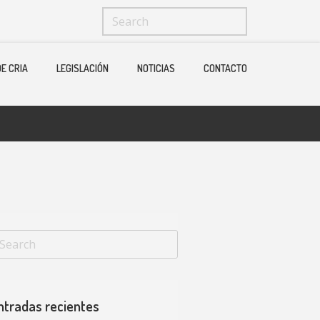
Menu
X
E CRIA
LEGISLACIÓN
NOTICIAS
CONTACTO
Home
Quienes Somos
Ganaderias
Operadores Fedelidia
PROGRAMA DE CRIA
Legislación
Noticias
Contacto
ntradas recientes