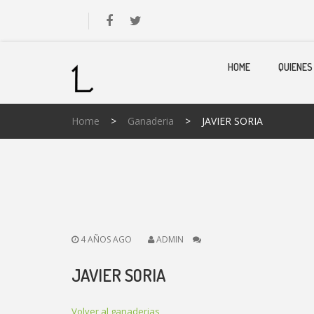
HOME
QUIENES
Home
>
Ganaderia
>
JAVIER SORIA
4 AÑOS AGO
ADMIN
JAVIER SORIA
Volver al ganaderias