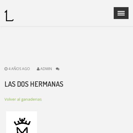
Menu
X
Home
Quienes Somos
Ganaderias
Operadores Fedelidia
4 AÑOS AGO
ADMIN
PROGRAMA DE CRIA
Legislación
LAS DOS HERMANAS
Noticias
Contacto
Volver al ganaderias