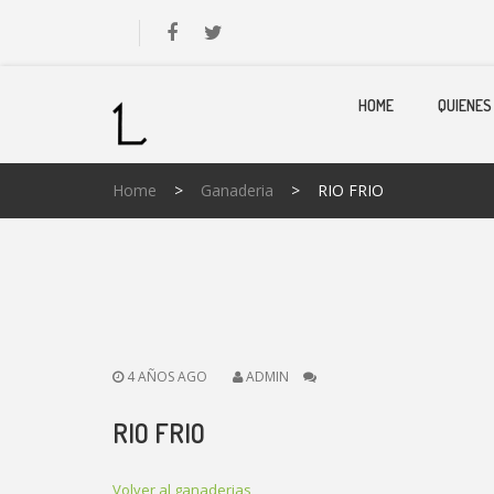
HOME
QUIENES
Home
>
Ganaderia
>
RIO FRIO
4 AÑOS AGO
ADMIN
RIO FRIO
Volver al ganaderias