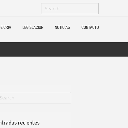
Menu
X
E CRIA
LEGISLACIÓN
NOTICIAS
CONTACTO
Home
Quienes Somos
Ganaderias
Operadores Fedelidia
PROGRAMA DE CRIA
Legislación
Noticias
Contacto
ntradas recientes