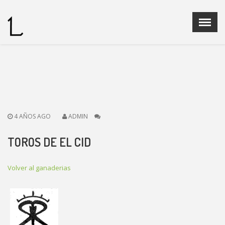
Menu
X
Home
Quienes Somos
Ganaderias
Operadores Fedelidia
4 AÑOS AGO
ADMIN
PROGRAMA DE CRIA
Legislación
TOROS DE EL CID
Noticias
Contacto
Volver al ganaderias